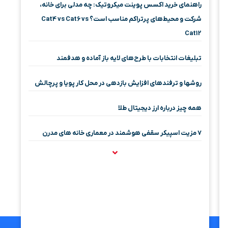
راهنمای خرید اکسس پوینت میکروتیک: چه مدلی برای خانه،
شرکت و محیط‌های پرتراکم مناسب است؟ Cat4 vs Cat6 vs
Cat12
تبلیغات انتخابات با طرح‌های لایه باز آماده و هدفمند
روشها و ترفندهای افزایش بازدهی در محل کار پویا و پرچالش
همه چیز درباره ارز دیجیتال طلا
۷ مزیت اسپیکر سقفی هوشمند در معماری خانه‌ های مدرن