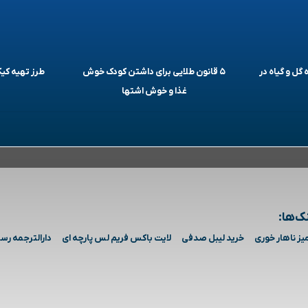
 گل و گیاه در
۵ قانون طلایی برای داشتن کودک خوش
طرز تهیه ک
غذا و خوش اشتها
ک‌ها:
یز ناهار خوری
خرید لیبل صدفی
لایت باکس فریم لس پارچه ای
دارالترجمه رس