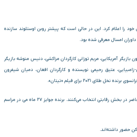
لم کن ۲۰۲۳ اسامی هیات داوران خود را اعلام کرد. این در حالی است که پیشتر روبن اوستلوند سازنده
 بازیگر آمریکایی، مریم توزانی کارگردان مراکشی، دنیس منوشه بازیگر
یی-زامبیایی، عتیق رحیمی نویسنده و کارگردان افغان، دمیان شیفرون
 طلای ۲۰۲۱ برای فیلم «تیتان».
هیات داوران برنده جایزه نخل طلای امسال را از میان ۲۱ فیلم حاضر در بخش رقابتی انتخاب می‌کنند. برنده جوایز ۲۷ ماه می در مراسم
کن حضور داشته‌اند.