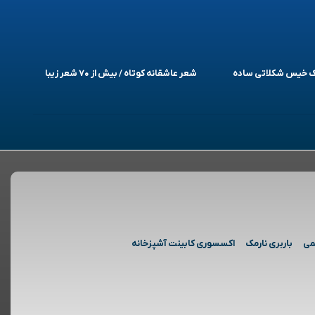
یک خیس شکلاتی ساده
شعر عاشقانه کوتاه / بیش از ۷۰ شعر زیبا
می
باربری نارمک
اکسسوری کابینت آشپزخانه