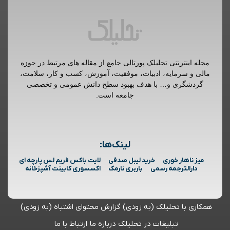
مجله اینترنتی تحلیلک پورتالی جامع از مقاله های مرتبط در حوزه
مالی و سرمایه، ادبیات، موفقیت، آموزش، کسب و کار، سلامت،
گردشگری و… با هدف بهبود سطح دانش عمومی و تخصصی
جامعه است.
لینک‌ها:
میز ناهار خوری
خرید لیبل صدفی
لایت باکس فریم لس پارچه ای
دارالترجمه رسمی
باربری نارمک
اکسسوری کابینت آشپزخانه
همکاری با تحلیلک (به زودی)
گزارش محتوای اشتباه (به زودی)
تبلیغات در تحلیلک
درباره ما
ارتباط با ما