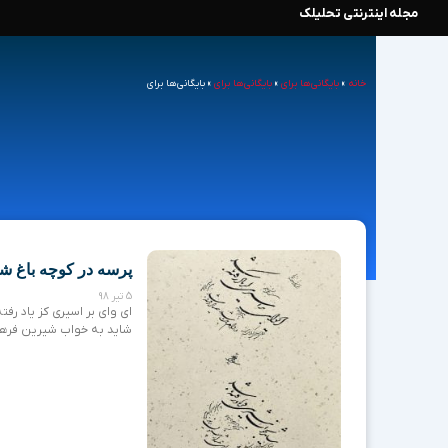
مجله اینترنتی تحلیلک
رش
ه
خانه
»
بایگانی‌ها برای
»
بایگانی‌ها برای
»
بایگانی‌ها برای
حتوا
پرسه در کوچه باغ شع
5 تیر 98
ای وای بر اسیری کز یاد ر
شاید به خواب شیرین فرها