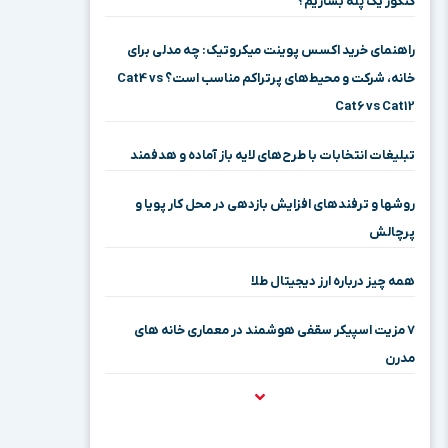
کنکور یک پله بسازیم؟
راهنمای خرید اکسس پوینت میکروتیک: چه مدلی برای
خانه، شرکت و محیط‌های پرتراکم مناسب است؟ Cat4 vs
Cat6 vs Cat12
تبلیغات انتخابات با طرح‌های لایه باز آماده و هدفمند
روشها و ترفندهای افزایش بازدهی در محل کار پویا و
پرچالش
همه چیز درباره ارز دیجیتال طلا
۷ مزیت اسپیکر سقفی هوشمند در معماری خانه‌ های
مدرن