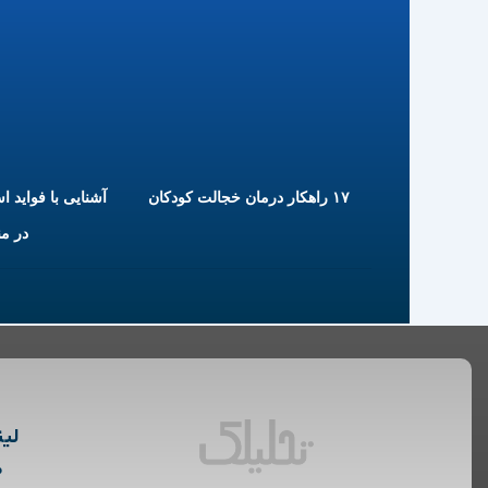
۱۷ راهکار درمان خجالت کودکان
آشنایی با فواید ا
در م
لین
م