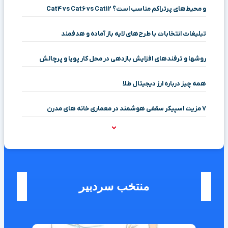
و محیط‌های پرتراکم مناسب است؟ Cat4 vs Cat6 vs Cat12
تبلیغات انتخابات با طرح‌های لایه باز آماده و هدفمند
روشها و ترفندهای افزایش بازدهی در محل کار پویا و پرچالش
همه چیز درباره ارز دیجیتال طلا
۷ مزیت اسپیکر سقفی هوشمند در معماری خانه‌ های مدرن
منتخب سردبیر