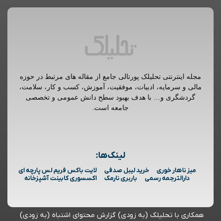
مجله اینترنتی تحلیلک پورتالی جامع از مقاله های مرتبط در حوزه
مالی و سرمایه، ادبیات، موفقیت، آموزش، کسب و کار، سلامت،
گردشگری و… با هدف بهبود سطح دانش عمومی و تخصصی
جامعه است.
لینک‌ها:
میز ناهار خوری
خرید لیبل صدفی
لایت باکس فریم لس پارچه ای
دارالترجمه رسمی
باربری نارمک
اکسسوری کابینت آشپزخانه
همکاری با تحلیلک (به زودی)
گزارش محتوای اشتباه (به زودی)