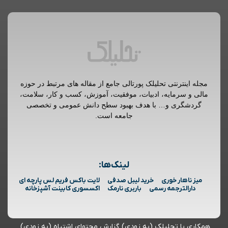
مجله اینترنتی تحلیلک پورتالی جامع از مقاله های مرتبط در حوزه
مالی و سرمایه، ادبیات، موفقیت، آموزش، کسب و کار، سلامت،
گردشگری و… با هدف بهبود سطح دانش عمومی و تخصصی
جامعه است.
لینک‌ها:
میز ناهار خوری
خرید لیبل صدفی
لایت باکس فریم لس پارچه ای
دارالترجمه رسمی
باربری نارمک
اکسسوری کابینت آشپزخانه
همکاری با تحلیلک (به زودی)
گزارش محتوای اشتباه (به زودی)