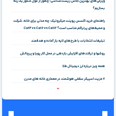
ویژگی‌های بهترین کلاس زیست‌شناسی؛ چطور از غول کنکور یک پله
بسازیم؟
راهنمای خرید اکسس پوینت میکروتیک: چه مدلی برای خانه، شرکت
و محیط‌های پرتراکم مناسب است؟ Cat4 vs Cat6 vs Cat12
تبلیغات انتخابات با طرح‌های لایه باز آماده و هدفمند
روشها و ترفندهای افزایش بازدهی در محل کار پویا و پرچالش
همه چیز درباره ارز دیجیتال طلا
۷ مزیت اسپیکر سقفی هوشمند در معماری خانه‌ های مدرن