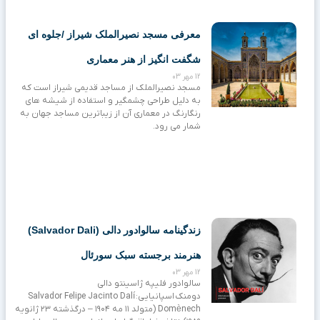
معرفی مسجد نصیرالملک شیراز /جلوه ای
شگفت انگیز از هنر معماری
12 مهر 03
مسجد نصیرالملک از مساجد قدیمی شیراز است که
به دلیل طراحی چشمگیر و استفاده از شیشه های
رنگارنگ در معماری آن از زیباترین مساجد جهان به
شمار می رود.
زندگینامه سالوادور دالی (Salvador Dali)
هنرمند برجسته سبک سورئال
12 مهر 03
سالوادور فلیپه ژاسینتو دالی
دومنک اسپانیایی: Salvador Felipe Jacinto Dalí
Domènech‎ (متولد ۱۱ مه ۱۹۰۴ – درگذشته ۲۳ ژانویه