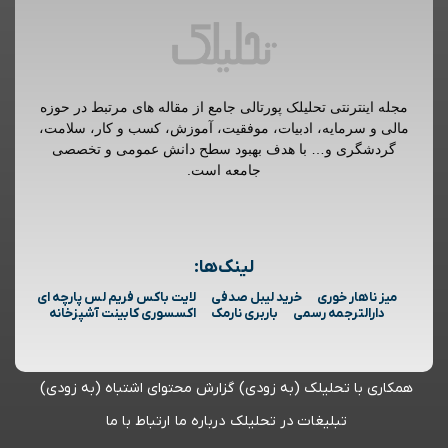
مجله اینترنتی تحلیلک پورتالی جامع از مقاله های مرتبط در حوزه
مالی و سرمایه، ادبیات، موفقیت، آموزش، کسب و کار، سلامت،
گردشگری و… با هدف بهبود سطح دانش عمومی و تخصصی
جامعه است.
لینک‌ها:
میز ناهار خوری
خرید لیبل صدفی
لایت باکس فریم لس پارچه ای
دارالترجمه رسمی
باربری نارمک
اکسسوری کابینت آشپزخانه
همکاری با تحلیلک (به زودی)
گزارش محتوای اشتباه (به زودی)
تبلیغات در تحلیلک
درباره ما
ارتباط با ما