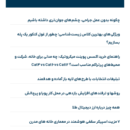
چگونه بدون عمل جراحی، چشم‌های جوان‌تری داشته باشیم
ویژگی‌های بهترین کلاس زیست‌شناسی؛ چطور از غول کنکور یک پله
بسازیم؟
راهنمای خرید اکسس پوینت میکروتیک: چه مدلی برای خانه، شرکت و
محیط‌های پرتراکم مناسب است؟ Cat4 vs Cat6 vs Cat12
تبلیغات انتخابات با طرح‌های لایه باز آماده و هدفمند
روشها و ترفندهای افزایش بازدهی در محل کار پویا و پرچالش
همه چیز درباره ارز دیجیتال طلا
۷ مزیت اسپیکر سقفی هوشمند در معماری خانه‌ های مدرن