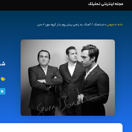
مجله اینترنتی تحلیلک
رش
ه
خانه
»
عمومی
»
شباهنگ / آهنگ یه راهی پیش روم بذار گروه سون + متن
حتوا
شبا