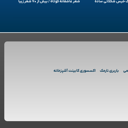
یک خیس شکلاتی ساده
شعر عاشقانه کوتاه / بیش از ۷۰ شعر زیبا
می
باربری نارمک
اکسسوری کابینت آشپزخانه