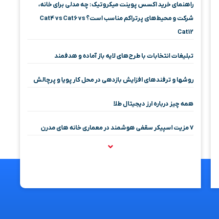
راهنمای خرید اکسس پوینت میکروتیک: چه مدلی برای خانه،
شرکت و محیط‌های پرتراکم مناسب است؟ Cat4 vs Cat6 vs
Cat12
تبلیغات انتخابات با طرح‌های لایه باز آماده و هدفمند
روشها و ترفندهای افزایش بازدهی در محل کار پویا و پرچالش
همه چیز درباره ارز دیجیتال طلا
۷ مزیت اسپیکر سقفی هوشمند در معماری خانه‌ های مدرن