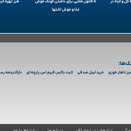
 گل و گیاه در
۵ قانون طلایی برای داشتن کودک خوش
طرز تهیه ک
غذا و خوش اشتها
ک‌ها:
یز ناهار خوری
خرید لیبل صدفی
لایت باکس فریم لس پارچه ای
دارالترجمه رس
ی)
تبلیغات در تحلیلک
درباره ما
ارتباط با ما