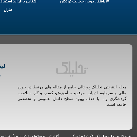
۱۷ راهکار درمان خجالت کودکان
آشنایی با فواید استفاده
منزل
لین
م
مجله اینترنتی تحلیلک پورتالی جامع از مقاله های مرتبط در حوزه
مالی و سرمایه، ادبیات، موفقیت، آموزش، کسب و کار، سلامت،
گردشگری و… با هدف بهبود سطح دانش عمومی و تخصصی
جامعه است.
همکاری با تحلیلک (به زودی)
گزارش محتوای اشتباه (به زود