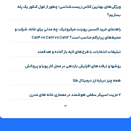
ویژگی‌های بهترین کلاس زیست‌شناسی؛ چطور از غول کنکور یک پله
بسازیم؟
راهنمای خرید اکسس پوینت میکروتیک: چه مدلی برای خانه، شرکت و
محیط‌های پرتراکم مناسب است؟ Cat4 vs Cat6 vs Cat12
تبلیغات انتخابات با طرح‌های لایه باز آماده و هدفمند
روشها و ترفندهای افزایش بازدهی در محل کار پویا و پرچالش
همه چیز درباره ارز دیجیتال طلا
۷ مزیت اسپیکر سقفی هوشمند در معماری خانه‌ های مدرن