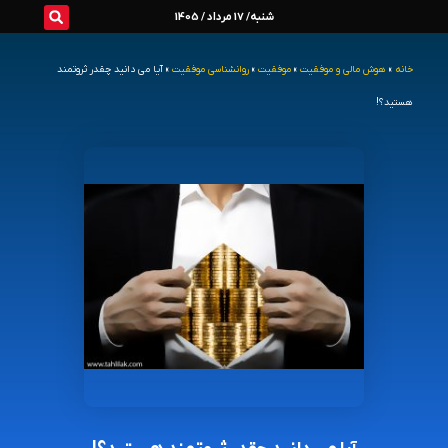
رش
شنبه/ 17 مرداد / 1405
ه
خانه
»
هوش مالی و موفقیت
»
موفقیت
»
روانشناسی موفقیت
»
آیا می دانید چقدر ثروتمند
حتوا
هستید؟!