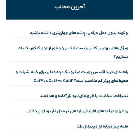
آخرین مطالب
چگونه بدون عمل جراحی، چشم‌های جوان‌تری داشته باشیم
ویژگی‌های بهترین کلاس زیست‌شناسی؛ چطور از غول کنکور یک پله
بسازیم؟
راهنمای خرید اکسس پوینت میکروتیک: چه مدلی برای خانه، شرکت و
محیط‌های پرتراکم مناسب است؟ Cat4 vs Cat6 vs Cat12
تبلیغات انتخابات با طرح‌های لایه باز آماده و هدفمند
روشها و ترفندهای افزایش بازدهی در محل کار پویا و پرچالش
همه چیز درباره ارز دیجیتال طلا