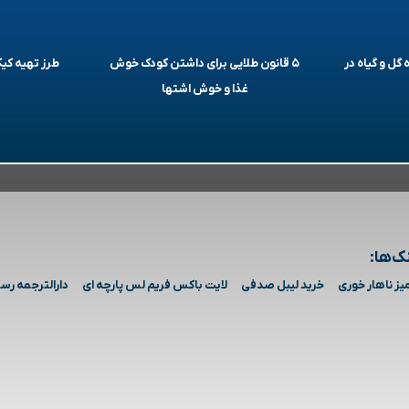
 گل و گیاه در
۵ قانون طلایی برای داشتن کودک خوش
طرز تهیه ک
غذا و خوش اشتها
ک‌ها:
یز ناهار خوری
خرید لیبل صدفی
لایت باکس فریم لس پارچه ای
دارالترجمه رس