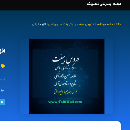
مجله اینترنتی تحلیلک
رش
ه
خانه
»
حکمت و فلسفه
»
دروس هیئت و دیگر رشته های ریاضی
»
افق حقیقی
حتوا
افق
درس 
البر