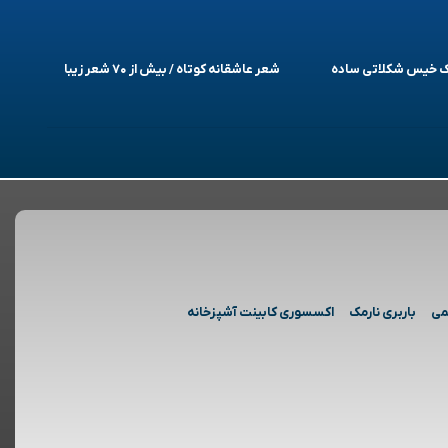
یک خیس شکلاتی ساده
شعر عاشقانه کوتاه / بیش از ۷۰ شعر زیبا
می
باربری نارمک
اکسسوری کابینت آشپزخانه