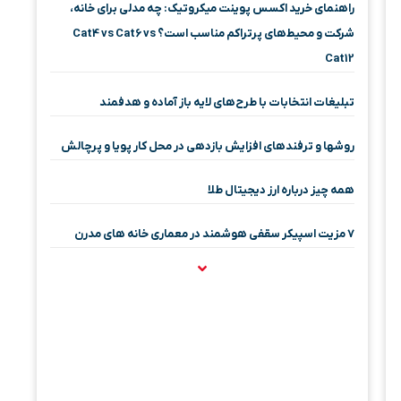
راهنمای خرید اکسس پوینت میکروتیک: چه مدلی برای خانه،
شرکت و محیط‌های پرتراکم مناسب است؟ Cat4 vs Cat6 vs
Cat12
تبلیغات انتخابات با طرح‌های لایه باز آماده و هدفمند
روشها و ترفندهای افزایش بازدهی در محل کار پویا و پرچالش
همه چیز درباره ارز دیجیتال طلا
۷ مزیت اسپیکر سقفی هوشمند در معماری خانه‌ های مدرن