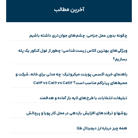
آخرین مطالب
چگونه بدون عمل جراحی، چشم‌های جوان‌تری داشته باشیم
ویژگی‌های بهترین کلاس زیست‌شناسی؛ چطور از غول کنکور یک پله
بسازیم؟
راهنمای خرید اکسس پوینت میکروتیک: چه مدلی برای خانه، شرکت و
محیط‌های پرتراکم مناسب است؟ Cat4 vs Cat6 vs Cat12
تبلیغات انتخابات با طرح‌های لایه باز آماده و هدفمند
روشها و ترفندهای افزایش بازدهی در محل کار پویا و پرچالش
همه چیز درباره ارز دیجیتال طلا