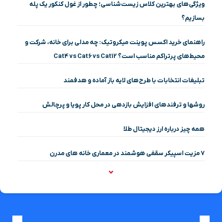
ویژگی‌های بهترین کلاس زیست‌شناسی؛ چطور از غول کنکور یک پله
بسازیم؟
راهنمای خرید اکسس پوینت میکروتیک: چه مدلی برای خانه، شرکت و
محیط‌های پرتراکم مناسب است؟ Cat4 vs Cat6 vs Cat12
تبلیغات انتخابات با طرح‌های لایه باز آماده و هدفمند
روشها و ترفندهای افزایش بازدهی در محل کار پویا و پرچالش
همه چیز درباره ارز دیجیتال طلا
۷ مزیت اسپیکر سقفی هوشمند در معماری خانه‌ های مدرن