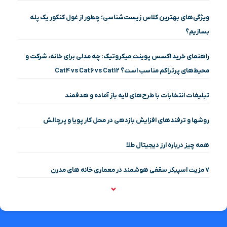
ویژگی‌های بهترین کلاس زیست‌شناسی؛ چطور از غول کنکور یک پله
بسازیم؟
راهنمای خرید اکسس پوینت میکروتیک: چه مدلی برای خانه، شرکت و
محیط‌های پرتراکم مناسب است؟ Cat4 vs Cat6 vs Cat12
تبلیغات انتخابات با طرح‌های لایه باز آماده و هدفمند
روشها و ترفندهای افزایش بازدهی در محل کار پویا و پرچالش
همه چیز درباره ارز دیجیتال طلا
۷ مزیت اسپیکر سقفی هوشمند در معماری خانه‌ های مدرن