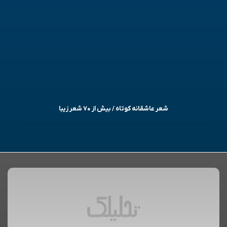
شعر عاشقانه کوتاه / بیش از ۷۰ شعر زیبا