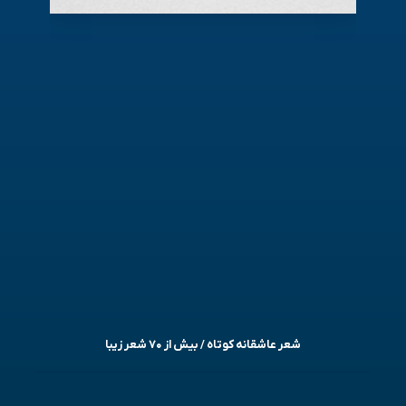
شعر عاشقانه کوتاه / بیش از ۷۰ شعر زیبا