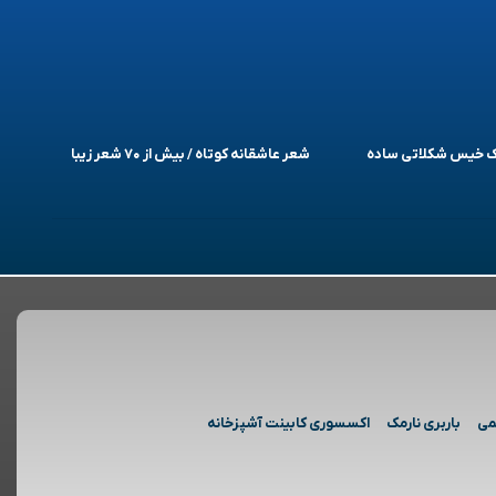
یک خیس شکلاتی ساده
شعر عاشقانه کوتاه / بیش از ۷۰ شعر زیبا
می
باربری نارمک
اکسسوری کابینت آشپزخانه