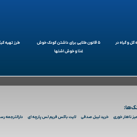
 گل و گیاه در
۵ قانون طلایی برای داشتن کودک خوش
طرز تهیه ک
غذا و خوش اشتها
ک‌ها:
یز ناهار خوری
خرید لیبل صدفی
لایت باکس فریم لس پارچه ای
دارالترجمه رس