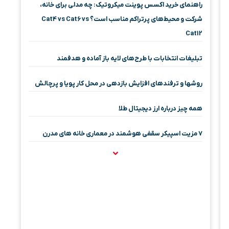
راهنمای خرید اکسس پوینت میکروتیک: چه مدلی برای خانه،
شرکت و محیط‌های پرتراکم مناسب است؟ Cat4 vs Cat6 vs
Cat12
تبلیغات انتخابات با طرح‌های لایه باز آماده و هدفمند
روشها و ترفندهای افزایش بازدهی در محل کار پویا و پرچالش
همه چیز درباره ارز دیجیتال طلا
۷ مزیت اسپیکر سقفی هوشمند در معماری خانه‌ های مدرن