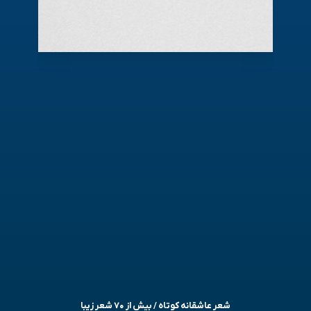
شعر عاشقانه کوتاه / بیش از ۷۰ شعر زیبا