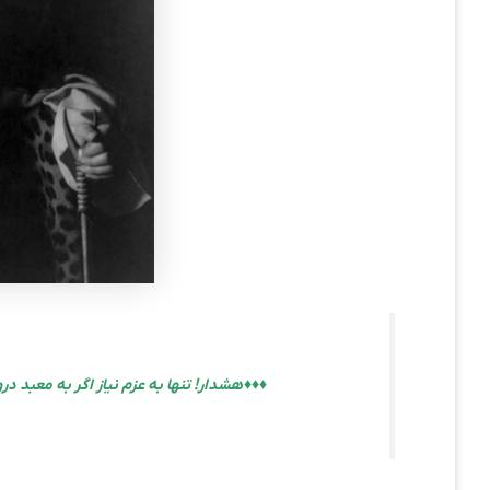
♦♦♦ هشدار! تنها به عزم نیاز اگر به معبد د