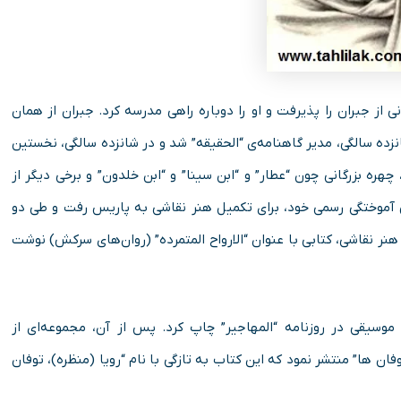
ز جبران را پذیرفت و او را دوباره راهی مدرسه کرد. جبران از همان
نزده سالگی، مدیر گاهنامه‌ی “الحقیقه” شد و در شانزده سالگی، نخستین
هره‌ بزرگانی چون “عطار” و “ابن سینا” و “ابن خلدون” و برخی دیگر از
 آموختگی رسمی خود، برای تکمیل هنر نقاشی به پاریس رفت و طی دو
نر نقاشی، کتابی با عنوان “الارواح المتمرده” (روان‌های سرکش) نوشت
 را در مورد موسیقی در روزنامه “المهاجیر” چاپ کرد. پس از آن، مجموعه‌ای از
فان ها” منتشر نمود که این کتاب به تازگی با نام “رویا (منظره)، توفان