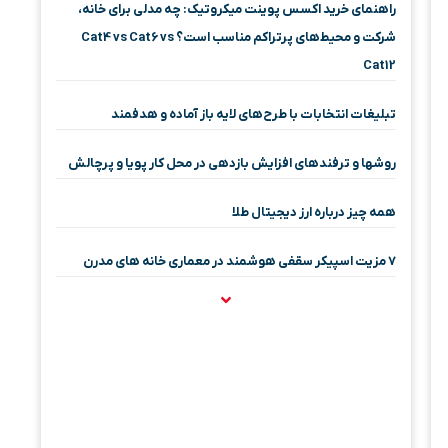
راهنمای خرید اکسس پوینت میکروتیک: چه مدلی برای خانه،
شرکت و محیط‌های پرتراکم مناسب است؟ Cat4 vs Cat6 vs
Cat12
تبلیغات انتخابات با طرح‌های لایه باز آماده و هدفمند
روشها و ترفندهای افزایش بازدهی در محل کار پویا و پرچالش
همه چیز درباره ارز دیجیتال طلا
۷ مزیت اسپیکر سقفی هوشمند در معماری خانه‌ های مدرن