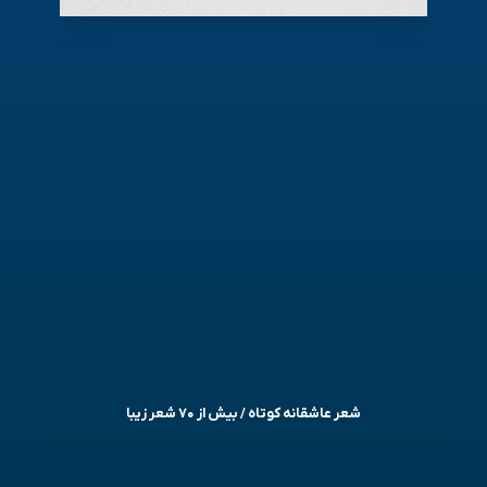
شعر عاشقانه کوتاه / بیش از ۷۰ شعر زیبا