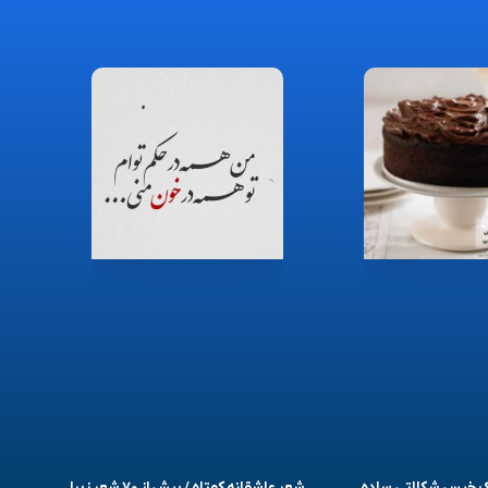
یک خیس شکلاتی ساده
شعر عاشقانه کوتاه / بیش از ۷۰ شعر زیبا