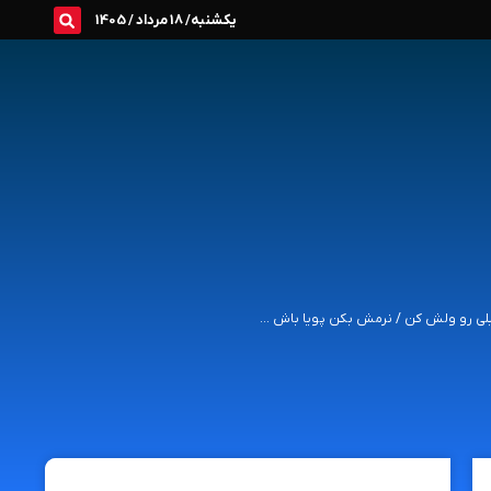
یکشنبه/ 18 مرداد / 1405
بلی رو ولش کن / نرمش بکن پویا باش ...