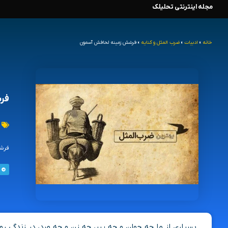
مجله اینترنتی تحلیلک
رش
ه
خانه
»
ادبیات
»
ضرب المثل و کنایه
»
فرشش زمینه لحافش آسمون
حتوا
فر
فرشش
بسیاری از ما چه جوان و چه پیر، چه زن و چه مرد، در زندگی 