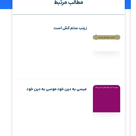
مطالب مرتبط
زینب ستم کش است
عیسی به دین خود موسی به دین خود