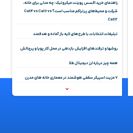
راهنمای خرید اکسس پوینت میکروتیک: چه مدلی برای خانه،
شرکت و محیط‌های پرتراکم مناسب است؟ Cat4 vs Cat6 vs
Cat12
تبلیغات انتخابات با طرح‌های لایه باز آماده و هدفمند
روشها و ترفندهای افزایش بازدهی در محل کار پویا و پرچالش
همه چیز درباره ارز دیجیتال طلا
۷ مزیت اسپیکر سقفی هوشمند در معماری خانه‌ های مدرن