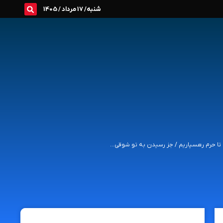
شنبه/ 17 مرداد / 1405
 تا حرم رهسپاریم / جز رسیدن به تو شوقی...