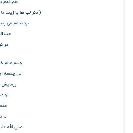
هم قدم با
( ذکر لب ها یا زینبا تا ک
برمشامم می رسد
حب ال
در کر
چشم عالم خ
این چشمه ای 
رزمایش 
تو دس
مقصد
با ذ
صلی الله علیک