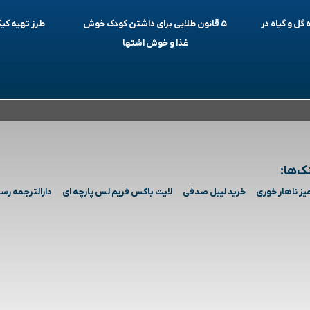
 گل و گیاه در
۵ قانون طلایی برای داشتن کودک خوش
طرز تهیه ک
غذا و خوش اشتها
ک‌ها:
یز ناهار خوری
خرید لیبل صدفی
لایت باکس فریم لس پارچه ای
دارالترجمه رس