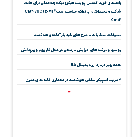
راهنمای خرید اکسس پوینت میکروتیک: چه مدلی برای خانه،
شرکت و محیط‌های پرتراکم مناسب است؟ Cat4 vs Cat6 vs
Cat12
تبلیغات انتخابات با طرح‌های لایه باز آماده و هدفمند
روشها و ترفندهای افزایش بازدهی در محل کار پویا و پرچالش
همه چیز درباره ارز دیجیتال طلا
۷ مزیت اسپیکر سقفی هوشمند در معماری خانه‌ های مدرن