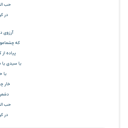
حب ال
در کر
آرزوی د
که چشمامون 
پیاده از ک
یا سیدی یا مو
یا 
خار چ
دشمن
حب ال
در کر