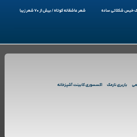
یک خیس شکلاتی ساده
شعر عاشقانه کوتاه / بیش از ۷۰ شعر زیبا
می
باربری نارمک
اکسسوری کابینت آشپزخانه