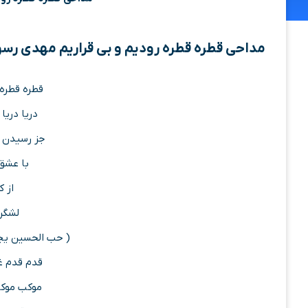
مداحی قطره قطره رودیم و بی قراریم مهدی رس
قطره قطره 
دریا دریا
جز رسیدن ب
با عشق
از ک
لشگر
( حب الحسین یجمع
قدم قدم غ
موکب موکب