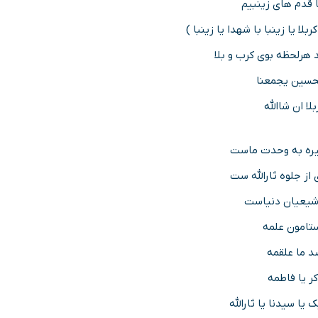
 قدم های زینبیم
ربلا یا زینبا با شهدا یا زینبا )
 هرلحظه بوی کرب و بلا
حسین یجمعنا
بلا ان شاالله
یره به وحدت ماست
از جلوه ثارالله ست
شیعیان دنیاست
تامون علمه
 ما علقمه
کر یا فاطمه
 یا سیدنا یا ثارالله