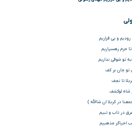
ولی
رودیم و بی قراریم
 تا حرم رهسپاریم
ه تو شوقی نداریم
 تو جان بر کف
ربلا تا نجف
 شاه لوکشف
نا در کربلا ان شاالله )
رق در تاب و تبیم
 احیاگر مذهبیم