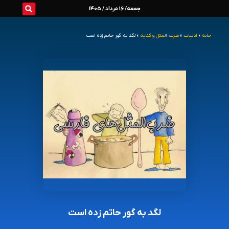
رش
جمعه/ 16 مرداد / 1405
ه
خانه
»
ادبیات
»
ضرب المثل و کنایه
»
لگد به گور حاتم زده است
حتوا
لگد به گور حاتم زده است