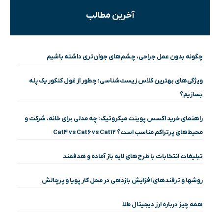
آخرین مطالب
چگونه بدون عمل جراحی، چشم‌های جوان‌تری داشته باشیم
ویژگی‌های بهترین کلاس زیست‌شناسی؛ چطور از غول کنکور یک پله
بسازیم؟
راهنمای خرید اکسس پوینت میکروتیک: چه مدلی برای خانه، شرکت و
محیط‌های پرتراکم مناسب است؟ Cat4 vs Cat6 vs Cat12
تبلیغات انتخابات با طرح‌های لایه باز آماده و هدفمند
روشها و ترفندهای افزایش بازدهی در محل کار پویا و پرچالش
همه چیز درباره ارز دیجیتال طلا