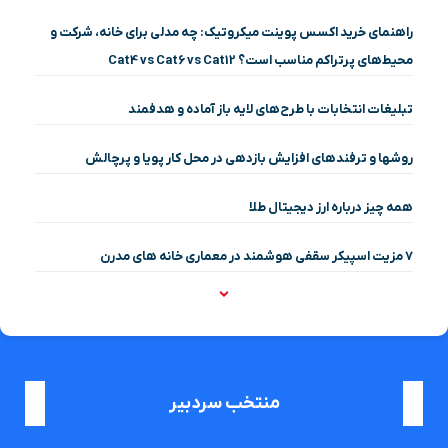
راهنمای خرید اکسس پوینت میکروتیک: چه مدلی برای خانه، شرکت و
محیط‌های پرتراکم مناسب است؟ Cat4 vs Cat6 vs Cat12
تبلیغات انتخابات با طرح‌های لایه باز آماده و هدفمند
روشها و ترفندهای افزایش بازدهی در محل کار پویا و پرچالش
همه چیز درباره ارز دیجیتال طلا
۷ مزیت اسپیکر سقفی هوشمند در معماری خانه‌ های مدرن
منتخب سردبیر