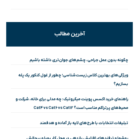
آخرین مطالب
چگونه بدون عمل جراحی، چشم‌های جوان‌تری داشته باشیم
ویژگی‌های بهترین کلاس زیست‌شناسی؛ چطور از غول کنکور یک پله
بسازیم؟
راهنمای خرید اکسس پوینت میکروتیک: چه مدلی برای خانه، شرکت و
محیط‌های پرتراکم مناسب است؟ Cat4 vs Cat6 vs Cat12
تبلیغات انتخابات با طرح‌های لایه باز آماده و هدفمند
روشها و ترفندهای افزایش بازدهی در محل کار پویا و پرچالش