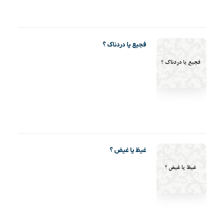
فجیع یا دردناک ؟
غیظ یا غیض ؟