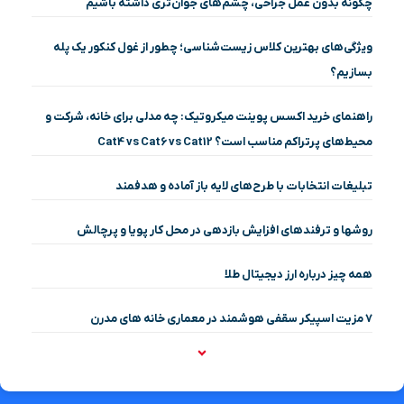
چگونه بدون عمل جراحی، چشم‌های جوان‌تری داشته باشیم
ویژگی‌های بهترین کلاس زیست‌شناسی؛ چطور از غول کنکور یک پله
بسازیم؟
راهنمای خرید اکسس پوینت میکروتیک: چه مدلی برای خانه، شرکت و
محیط‌های پرتراکم مناسب است؟ Cat4 vs Cat6 vs Cat12
تبلیغات انتخابات با طرح‌های لایه باز آماده و هدفمند
روشها و ترفندهای افزایش بازدهی در محل کار پویا و پرچالش
همه چیز درباره ارز دیجیتال طلا
۷ مزیت اسپیکر سقفی هوشمند در معماری خانه‌ های مدرن