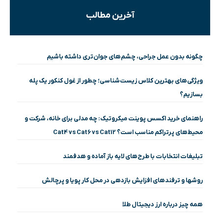
آخرین مطالب
چگونه بدون عمل جراحی، چشم‌های جوان‌تری داشته باشیم
ویژگی‌های بهترین کلاس زیست‌شناسی؛ چطور از غول کنکور یک پله
بسازیم؟
راهنمای خرید اکسس پوینت میکروتیک: چه مدلی برای خانه، شرکت و
محیط‌های پرتراکم مناسب است؟ Cat4 vs Cat6 vs Cat12
تبلیغات انتخابات با طرح‌های لایه باز آماده و هدفمند
روشها و ترفندهای افزایش بازدهی در محل کار پویا و پرچالش
همه چیز درباره ارز دیجیتال طلا