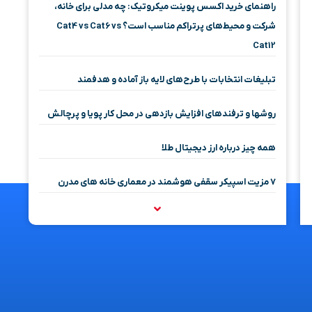
راهنمای خرید اکسس پوینت میکروتیک: چه مدلی برای خانه،
شرکت و محیط‌های پرتراکم مناسب است؟ Cat4 vs Cat6 vs
Cat12
تبلیغات انتخابات با طرح‌های لایه باز آماده و هدفمند
روشها و ترفندهای افزایش بازدهی در محل کار پویا و پرچالش
همه چیز درباره ارز دیجیتال طلا
۷ مزیت اسپیکر سقفی هوشمند در معماری خانه‌ های مدرن