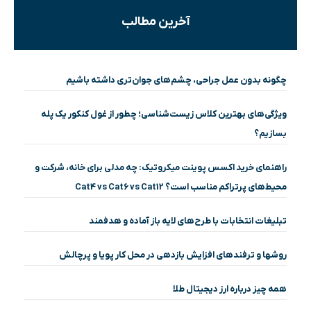
آخرین مطالب
چگونه بدون عمل جراحی، چشم‌های جوان‌تری داشته باشیم
ویژگی‌های بهترین کلاس زیست‌شناسی؛ چطور از غول کنکور یک پله
بسازیم؟
راهنمای خرید اکسس پوینت میکروتیک: چه مدلی برای خانه، شرکت و
محیط‌های پرتراکم مناسب است؟ Cat4 vs Cat6 vs Cat12
تبلیغات انتخابات با طرح‌های لایه باز آماده و هدفمند
روشها و ترفندهای افزایش بازدهی در محل کار پویا و پرچالش
همه چیز درباره ارز دیجیتال طلا