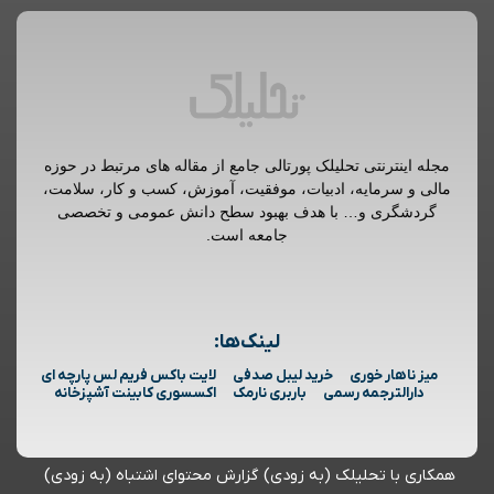
مجله اینترنتی تحلیلک پورتالی جامع از مقاله های مرتبط در حوزه
مالی و سرمایه، ادبیات، موفقیت، آموزش، کسب و کار، سلامت،
گردشگری و… با هدف بهبود سطح دانش عمومی و تخصصی
جامعه است.
لینک‌ها:
میز ناهار خوری
خرید لیبل صدفی
لایت باکس فریم لس پارچه ای
دارالترجمه رسمی
باربری نارمک
اکسسوری کابینت آشپزخانه
همکاری با تحلیلک (به زودی)
گزارش محتوای اشتباه (به زودی)