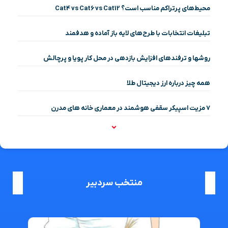
محیط‌های پرتراکم مناسب است؟ Cat4 vs Cat6 vs Cat12
تبلیغات انتخابات با طرح‌های لایه باز آماده و هدفمند
روشها و ترفندهای افزایش بازدهی در محل کار پویا و پرچالش
همه چیز درباره ارز دیجیتال طلا
۷ مزیت اسپیکر سقفی هوشمند در معماری خانه‌ های مدرن
منتخب سردبیر