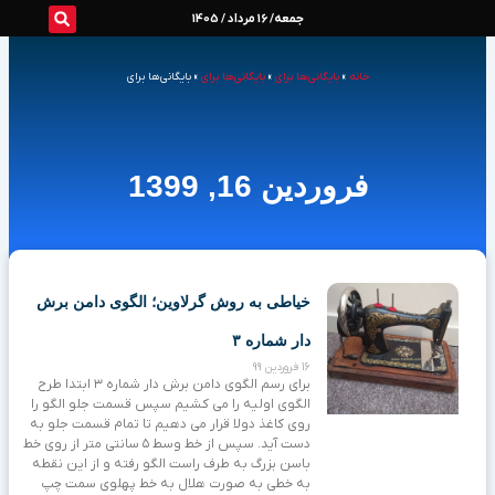
رش
جمعه/ 16 مرداد / 1405
ه
خانه
»
بایگانی‌ها برای
»
بایگانی‌ها برای
»
بایگانی‌ها برای
حتوا
فروردین 16, 1399
خیاطی به روش گرلاوین؛ الگوی دامن برش
دار شماره ۳
16 فروردین 99
برای رسم الگوی دامن برش دار شماره ۳ ابتدا طرح
الگوی اولیه را می کشیم سپس قسمت جلو الگو را
روی کاغذ دولا قرار می دهیم تا تمام قسمت جلو به
دست آید. سپس از خط وسط ۵ سانتی متر از روی خط
باسن بزرگ به طرف راست الگو رفته و از این نقطه
به خطی به صورت هلال به خط پهلوی سمت چپ