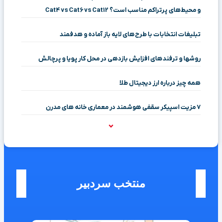
و محیط‌های پرتراکم مناسب است؟ Cat4 vs Cat6 vs Cat12
تبلیغات انتخابات با طرح‌های لایه باز آماده و هدفمند
روشها و ترفندهای افزایش بازدهی در محل کار پویا و پرچالش
همه چیز درباره ارز دیجیتال طلا
۷ مزیت اسپیکر سقفی هوشمند در معماری خانه‌ های مدرن
منتخب سردبیر