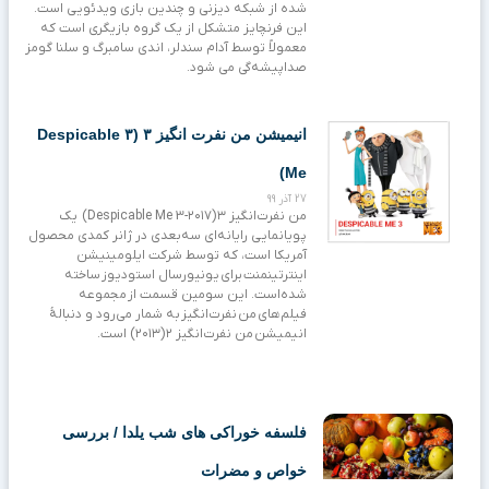
شده از شبکه دیزنی و چندین بازی ویدئویی است.
این فرنچایز متشکل از یک گروه بازیگری است که
معمولاً توسط آدام سندلر، اندی سامبرگ و سلنا گومز
صداپیشه‌گی می شود.
انیمیشن من نفرت‌ انگیز ۳ (۳ Despicable
Me)
27 آذر 99
من نفرت‌انگیز ۳ (۲۰۱۷-Despicable Me 3) یک
پویانمایی رایانه‌ای سه‌بعدی در ژانر کمدی محصول
آمریکا است، که توسط شرکت ایلومینیشن
اینترتینمنت برای یونیورسال استودیوز ساخته
شده‌است. این سومین قسمت از مجموعه
فیلم‌های من نفرت‌انگیز به شمار می‌رود و دنبالهٔ
انیمیشن من نفرت‌انگیز ۲ (۲۰۱۳) است.
فلسفه خوراکی های شب یلدا / بررسی
خواص و مضرات