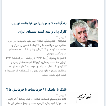
زندگینامه کامبوزیا پرتوی فیلمنامه نویس،
کارگردان و تهیه کننده سینمای ایران
16 بهمن 99
همراهان همیشگی مجله اینترنتی تحلیلک؛ در این
مطلب می خواهیم با زندگینامه کامبوزیا پرتوی
فیلمنامه نویس، کارگردان و تهیه کننده سینمای
ایران آشنا شویم.
کامبوزیا پرتوی (زاده ۱۳۳۴ در رشت – درگذشته ۱۳۹۹
تهران به علت بیماری کرونا) فیلم‌نامه‌نویس و
کارگردان کُردتبار اهل ایران بود. او ۴ بار موفق به
دریافت سیمرغ بلورین بهترین فیلمنامه از جشنواره
فیلم فجر شده ‌است.
غلتک یا غلطک ؟ / فرمایشات یا فرمایش ها ؟
16 بهمن 99
غلط ننویسیم قسمت هفتم … فرمایشات / فرمایش
ها …واژه فرمایش فارسی است و جمع بستن آن با