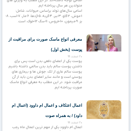
اسامی توجه داشته‌اند. در این مطلب به ویژگی های
متولدین هر سال پرداخته ایم.
اسامی سال‌های تولد براساس حیوانات، شامل:
۱-موش، ۲-گاو، ۳-ببر، ۴-گربه، ۵-اژدها، ۶-مار، ۷-اسب، ۸-
بز، ۹-میمون، ۱۰-خروس، ۱۱-سگ ۱۲-خوک، است.
معرفی انواع ماسک صورت برای مراقبت از
پوست (بخش اول)
20 اسفند 99
پوست یکی از اعضای دفعی بدن است پس برای
داشتن پوست سالم باید بدن سالمی داشته باشیم.
پوست سالم عاری از لک، جوش ها و بیماری های
پوستی است و مانند سایر اعضای بدن باید از آن
مراقبت شود. در این مطلب به معرفی انواع ماسک
صورت پرداخته ایم.
اعمال اعتکاف و اعمال ام داوود (اعمال ام
داود) / به همراه صوت
20 اسفند 99
اعمال ام داوود یکی از مهم ترین اعمال ماه رجب