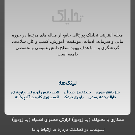
مجله اینترنتی تحلیلک پورتالی جامع از مقاله های مرتبط در حوزه
مالی و سرمایه، ادبیات، موفقیت، آموزش، کسب و کار، سلامت،
گردشگری و… با هدف بهبود سطح دانش عمومی و تخصصی
جامعه است.
لینک‌ها:
میز ناهار خوری
خرید لیبل صدفی
لایت باکس فریم لس پارچه ای
دارالترجمه رسمی
باربری نارمک
اکسسوری کابینت آشپزخانه
همکاری با تحلیلک (به زودی)
گزارش محتوای اشتباه (به زودی)
تبلیغات در تحلیلک
درباره ما
ارتباط با ما