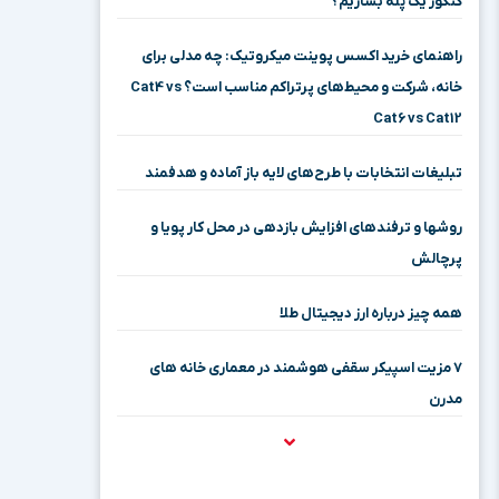
کنکور یک پله بسازیم؟
راهنمای خرید اکسس پوینت میکروتیک: چه مدلی برای
خانه، شرکت و محیط‌های پرتراکم مناسب است؟ Cat4 vs
Cat6 vs Cat12
تبلیغات انتخابات با طرح‌های لایه باز آماده و هدفمند
روشها و ترفندهای افزایش بازدهی در محل کار پویا و
پرچالش
همه چیز درباره ارز دیجیتال طلا
۷ مزیت اسپیکر سقفی هوشمند در معماری خانه‌ های
مدرن