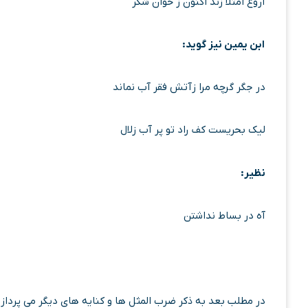
آروغ امتلا زند اکنون ز خوان شکر
ابن یمین نیز گوید:
در جگر گرچه مرا زآتش فقر آب نماند
لیک بحریست کف راد تو پر آب زلال
نظیر:
آه در بساط نداشتن
در مطلب بعد به ذکر ضرب المثل ها و کنایه های دیگر می پردازی