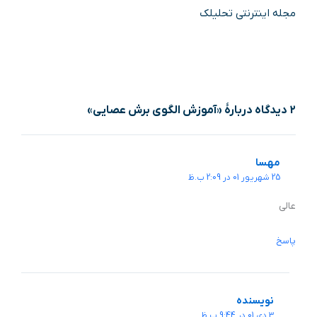
مجله اینترنتی تحلیلک
2 دیدگاه دربارهٔ «آموزش الگوی برش عصایی»
مهسا
25 شهریور 01 در 2:09 ب.ظ
عالی
پاسخ
نویسنده
3 دی 01 در 9:44 ب.ظ