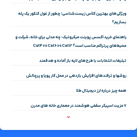
ویژگی‌های بهترین کلاس زیست‌شناسی؛ چطور از غول کنکور یک پله
بسازیم؟
راهنمای خرید اکسس پوینت میکروتیک: چه مدلی برای خانه، شرکت و
محیط‌های پرتراکم مناسب است؟ Cat4 vs Cat6 vs Cat12
تبلیغات انتخابات با طرح‌های لایه باز آماده و هدفمند
روشها و ترفندهای افزایش بازدهی در محل کار پویا و پرچالش
همه چیز درباره ارز دیجیتال طلا
۷ مزیت اسپیکر سقفی هوشمند در معماری خانه‌ های مدرن