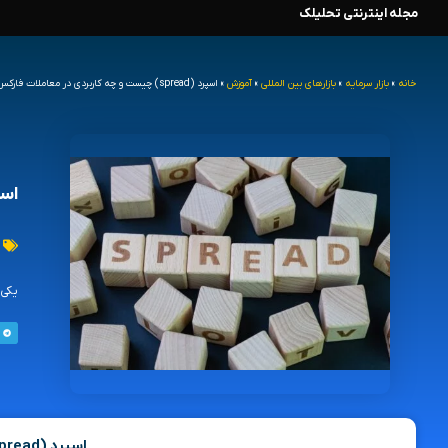
مجله اینترنتی تحلیلک
رش
ه
خانه
»
بازار سرمایه
»
بازارهای بین المللی
»
آموزش
»
اسپرد (spread) چیست و چه کاربردی در معاملات فارکس دارد؟
حتوا
اسپرد (spread) چیست
یکی 
اسپرد (spread) در فارکس چیست؟