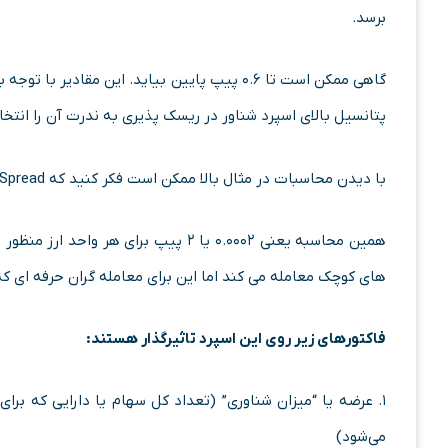
برسد.
گاهی ممکن است تا ۰.۶ پیپ پایین بیاید. این مقا
پتانسیل بالای اسپرد شناور در ریسک پذیری به ندرت آن را انتخا
با دیدن محاسبات در مثال بالا ممکن است فکر کنید که Spread عدد بسیار کوچکی است، پس چرا انقدر اهمیت دارد؟
همین محاسبه یعنی ۰.۰۰۰۲ یا ۲ پیپ برا
های کوچک معامله می کند اما این برای معامله گران حرفه ای که
فاکتورهای زیر روی این اسپرد تاثیرگذار هستند:
۱. عرضه یا “میزان شناوری” (تعداد کل سهام یا دارایی که بر
می‌شود)