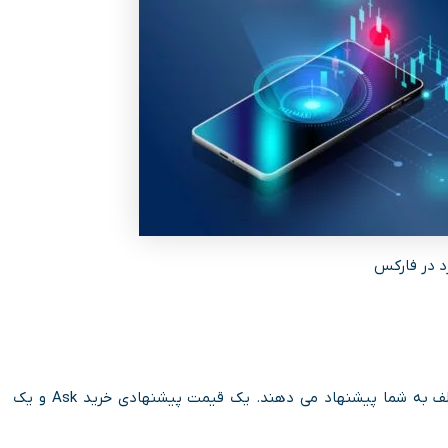
د در فارکس
در معاملات فارکس بروکرها برای یک جفت ارز دو قیمت مختلف به شما پیشنهاد می دهند. یک قیمت پیشنهادی خرید Ask و یک