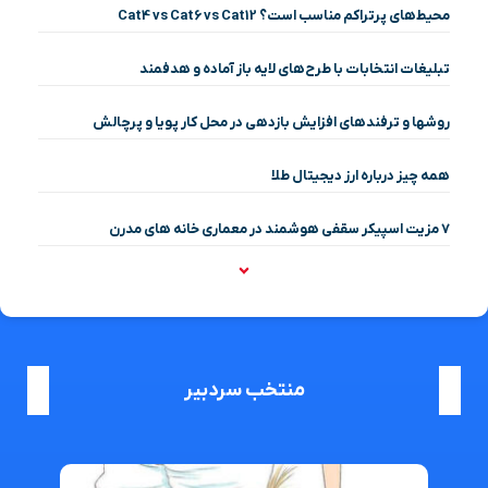
محیط‌های پرتراکم مناسب است؟ Cat4 vs Cat6 vs Cat12
تبلیغات انتخابات با طرح‌های لایه باز آماده و هدفمند
روشها و ترفندهای افزایش بازدهی در محل کار پویا و پرچالش
همه چیز درباره ارز دیجیتال طلا
۷ مزیت اسپیکر سقفی هوشمند در معماری خانه‌ های مدرن
منتخب سردبیر