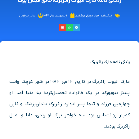
زندگی نامه مارک الیوت زاکربرگ،خالق فیس بوک
زندگینامه افراد موفق
,
موفقیت
اردیبهشت ۲۵, ۱۳۹۷
ساناز سرخوش
زندگی نامه مارک زاکربرگ
مارک الیوت زاکربرگ در تاریخ ۱۴ می ۱۹۸۴ در شهر کوچک وایت
پلینز نیویورک، در یک خانواده تحصیل‌کرده به دنیا آمد. او
چهارمین فرزند و تنها پسر ادوارد زاکربرگ دندان‌پزشک و کارن
کمپنر روانشناس بود. سه خواهر بزرگ او رندی، دانا و امیل
زاکربرگ بودند.