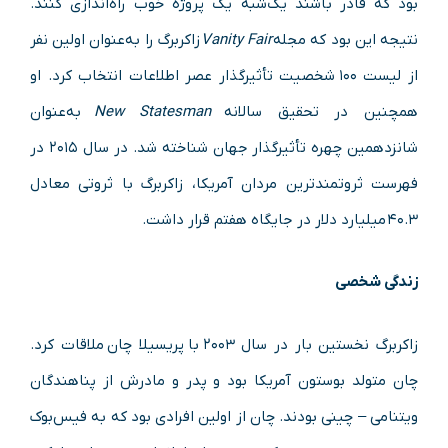
بود که قادر باشند یک‌شبه یک پروژهٔ خوب راه‌اندازی کنند.
نتیجه این بود که مجله
Vanity Fair
زاکربرگ را به‌عنوان اولین نفر
از لیست ۱۰۰ شخصیت تأثیرگذار عصر اطلاعات انتخاب کرد. او
همچنین در تحقیق سالانه
New Statesman
به‌عنوان
شانزدهمین چهره تأثیرگذار جهان شناخته شد. در سال ۲۰۱۵ در
فهرست ثروتمندترین مردان آمریکا، زاکربرگ با ثروتی معادل
۴۰.۳ میلیارد دلار در جایگاه هفتم قرار داشت.
زندگی شخصی
زاکربرگ نخستین بار در سال ۲۰۰۳ با پریسیلا چان ملاقات کرد.
چان متولد بوستون آمریکا بود و پدر و مادرش از پناهندگان
ویتنامی – چینی بودند. چان از اولین افرادی بود که به فیس‌بوک