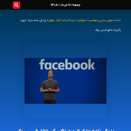
رش
جمعه/ 16 مرداد / 1405
ه
خانه
»
هوش مالی و موفقیت
»
موفقیت
»
زندگینامه افراد موفق
»
زندگی نامه مارک الیوت
حتوا
زاکربرگ،خالق فیس بوک