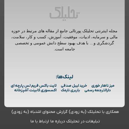
مجله اینترنتی تحلیلک پورتالی جامع از مقاله های مرتبط در حوزه
مالی و سرمایه، ادبیات، موفقیت، آموزش، کسب و کار، سلامت،
گردشگری و… با هدف بهبود سطح دانش عمومی و تخصصی
جامعه است.
لینک‌ها:
میز ناهار خوری
خرید لیبل صدفی
لایت باکس فریم لس پارچه ای
دارالترجمه رسمی
باربری نارمک
اکسسوری کابینت آشپزخانه
همکاری با تحلیلک (به زودی)
گزارش محتوای اشتباه (به زودی)
تبلیغات در تحلیلک
درباره ما
ارتباط با ما