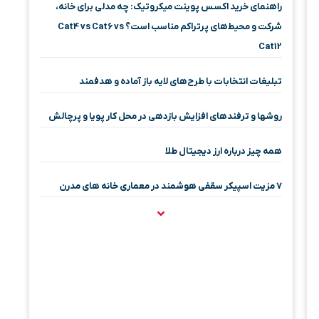
راهنمای خرید اکسس پوینت میکروتیک: چه مدلی برای خانه،
شرکت و محیط‌های پرتراکم مناسب است؟ Cat4 vs Cat6 vs
Cat12
تبلیغات انتخابات با طرح‌های لایه باز آماده و هدفمند
روشها و ترفندهای افزایش بازدهی در محل کار پویا و پرچالش
همه چیز درباره ارز دیجیتال طلا
۷ مزیت اسپیکر سقفی هوشمند در معماری خانه‌ های مدرن