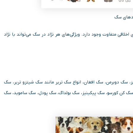
ادهای سگ
خلاقی متفاوت وجود دارد. ویژگی‌های هر نژاد در سگ می‌تواند با نژاد
 سگ دوبرمن، سگ افغان، انواع سگ تریر مانند سگ شیتزو تریر، سگ
سگ کن کورسو، سگ پیکینیز، سگ بولداگ، سگ پودل، سگ ساموید، سگ