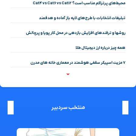
محیط‌های پرتراکم مناسب است؟ Cat4 vs Cat6 vs Cat12
تبلیغات انتخابات با طرح‌های لایه باز آماده و هدفمند
روشها و ترفندهای افزایش بازدهی در محل کار پویا و پرچالش
همه چیز درباره ارز دیجیتال طلا
۷ مزیت اسپیکر سقفی هوشمند در معماری خانه‌ های مدرن
منتخب سردبیر