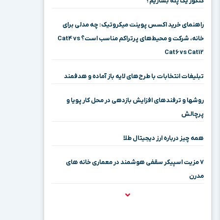
کنکور یک پله بسازیم؟
راهنمای خرید اکسس پوینت میکروتیک: چه مدلی برای
خانه، شرکت و محیط‌های پرتراکم مناسب است؟ Cat4 vs
Cat6 vs Cat12
تبلیغات انتخابات با طرح‌های لایه باز آماده و هدفمند
روشها و ترفندهای افزایش بازدهی در محل کار پویا و
پرچالش
همه چیز درباره ارز دیجیتال طلا
۷ مزیت اسپیکر سقفی هوشمند در معماری خانه‌ های
مدرن