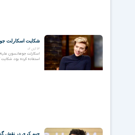
شکایت اسکارلت جو
13 آبان 02
اسکارلت جوهانسون علیه ی
استفاده کرده بود، شکایت ک
جیم کری در نقش گزا