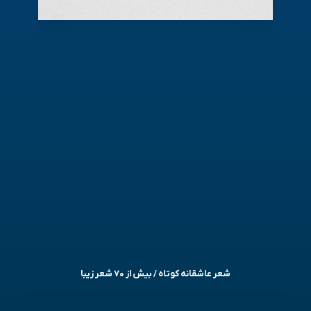
شعر عاشقانه کوتاه / بیش از ۷۰ شعر زیبا