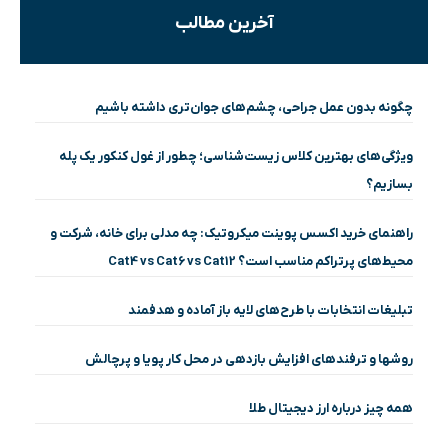
آخرین مطالب
چگونه بدون عمل جراحی، چشم‌های جوان‌تری داشته باشیم
ویژگی‌های بهترین کلاس زیست‌شناسی؛ چطور از غول کنکور یک پله
بسازیم؟
راهنمای خرید اکسس پوینت میکروتیک: چه مدلی برای خانه، شرکت و
محیط‌های پرتراکم مناسب است؟ Cat4 vs Cat6 vs Cat12
تبلیغات انتخابات با طرح‌های لایه باز آماده و هدفمند
روشها و ترفندهای افزایش بازدهی در محل کار پویا و پرچالش
همه چیز درباره ارز دیجیتال طلا