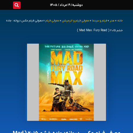
رش
دوشنبه/ 19 مرداد / 1405
ه
خانه
»
هنر
»
فیلم و سینما
»
معرفی فیلم و انیمیشن
»
معرفی فیلم
»
معرفی فیلم مکس دیوانه: جاده
حتوا
خشم ۲۰۱۵ ( Mad Max: Fury Road )