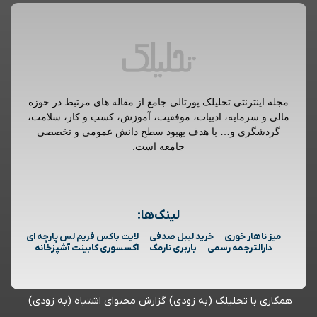
مجله اینترنتی تحلیلک پورتالی جامع از مقاله های مرتبط در حوزه
مالی و سرمایه، ادبیات، موفقیت، آموزش، کسب و کار، سلامت،
گردشگری و… با هدف بهبود سطح دانش عمومی و تخصصی
جامعه است.
لینک‌ها:
میز ناهار خوری
خرید لیبل صدفی
لایت باکس فریم لس پارچه ای
دارالترجمه رسمی
باربری نارمک
اکسسوری کابینت آشپزخانه
همکاری با تحلیلک (به زودی)
گزارش محتوای اشتباه (به زودی)