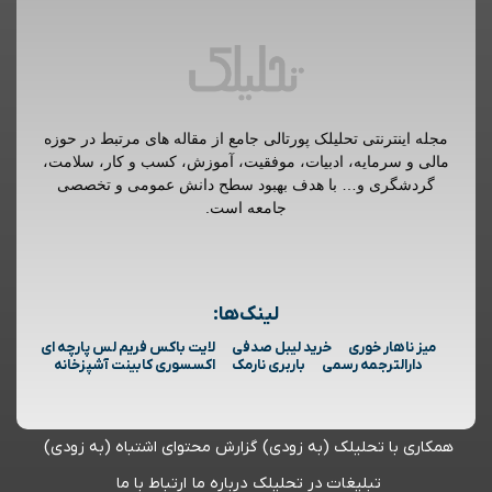
مجله اینترنتی تحلیلک پورتالی جامع از مقاله های مرتبط در حوزه
مالی و سرمایه، ادبیات، موفقیت، آموزش، کسب و کار، سلامت،
گردشگری و… با هدف بهبود سطح دانش عمومی و تخصصی
جامعه است.
لینک‌ها:
میز ناهار خوری
خرید لیبل صدفی
لایت باکس فریم لس پارچه ای
دارالترجمه رسمی
باربری نارمک
اکسسوری کابینت آشپزخانه
همکاری با تحلیلک (به زودی)
گزارش محتوای اشتباه (به زودی)
تبلیغات در تحلیلک
درباره ما
ارتباط با ما