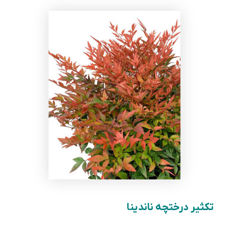
تکثیر درختچه ناندینا