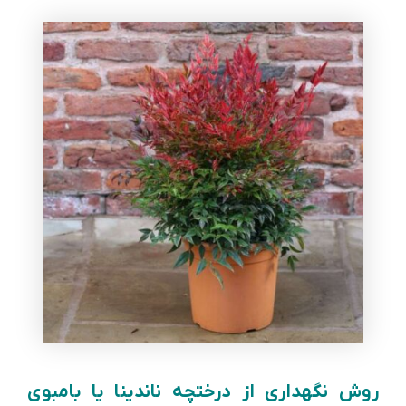
روش نگهداری از درختچه ناندینا یا بامبوی