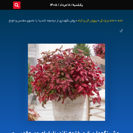
رش
یکشنبه/ 18 مرداد / 1405
ه
خانه
»
خانه و زندگی
»
پرورش گل و گیاه
»
روش نگهداری از درختچه ناندینا یا بامبوی مقدس و انواع
حتوا
آن